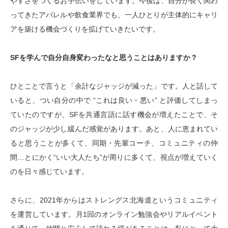
やすさをつくるお手伝いをしています。今後は、自分が長く関わ
ってきたアパレルや飲食業界でも、一人ひとりが主体的にキャリ
アを築ける機会づくりを拡げていきたいです。
SFを学んで自分自身変わったなと思うことはありますか？
ひとことで言うと「余計なジャッジが減った」です。人と話して
いると、つい自分の中で
“
これは良い・悪い
”
と評価してしまっ
ていたのですが、
SF
を共通言語に話す機会が増えたことで、そ
のジャッジが少し緩んだ感覚があります。あと、人に恵まれてい
ると思うことが多くて、同期・先輩コーチ、コミュニティの仲
間
…
とにかく
“
いい大人たち
”
が周りに多くて、視点が増えていく
のを日々感じています。
さらに、
2021
年からはストレングス北海道というコミュニティ
を運営しています。月
1
回のオンライン勉強会やリアルイベント