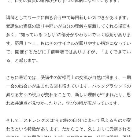
で、自分の資質の輪郭が少しずつ立体的になっていきます。
講師としてワークに向き合う中で毎回新しい気づきがあります。
受講生の皆様の語りや問いが自分の理解を更新してくれる場面も
多く、
“
知っているつもり
”
の部分がやわらいでいく感覚がありま
す。応用
Ⅰ
〜
Ⅲ
、
Ⅳ
はそのサイクルが回りやすい構造になってい
て、開催するたびに手前味噌ではありますが、「よくできてい
る」と感じます。
さらに最近では、受講生の皆様同士の交流が自然に深まり、一期
一会の出会いが生まれる回も増えています。バックグラウンドの
異なる方々の視点が交わることで、新しい理解が生まれたり、思
わぬ共通点が見つかったりと、学びの幅が広がっています。
そして、ストレングスは
“
その時の自分
”
によって見えるものが変
わるという特徴があります。だからこそ、久しぶりに受講される