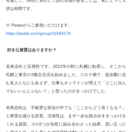
を通じて、仲間と安心して語れる場があることは、私にとって大
切な時間です。
※ Peatix
からご参加いただけます。
https://peatix.com/group/11664174
好きな資質はありますか？
未来志向と活発性です。
2022
年の秋に札幌に転居し、そこから
札幌と東京の
2
拠点生活を始めました。コロナ禍で、徒歩圏に住
む友人たちにも会えず、仕事もオンラインが増えて「どこに住ん
でもいいんじゃない？」と思ったのがきっかけでした。
未来志向は、不確実な状況の中でも「ここからどう良くなる？」
と希望を描ける資質。活発性は、まず一歩を踏み出すきっかけを
くれる資質。その
2
つが自然に組み合わさった結果、思い立った