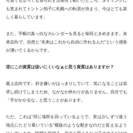
ら居ても立っても居られず活発性で動いたところ、タイミングに
も恵まれてトントン拍子に札幌への転居が決まり、今はとても楽
しく暮らしています。
また、手帳の真っ白なカレンダーを見ると毎回ときめきます。未
来志向で、自然と
“
未来はこれから自由に作れるんだ
”
という感覚
が湧いてくるからです。
逆にこの資質は扱いにくいなぁと思う資質はありますか？
最上志向です。
好き嫌いがはっきりしていて、気になることは追
求し続けてしまうため、なかなか終わりがありません。自分でも
「手がかかるな」と思うことがあります。
ただ、これは
“
同じ場所を回っているようで、実は少しずつ違う
地点にたどり着いている
”
螺旋のような動きなのだと捉えるよう