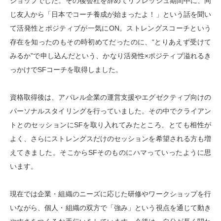
ショップでした。
その後会社を辞めてリフレッシュ期間中に、同
じ友人から「日本でコーチ養成が始まったよ！」という話を聞い
て活発性とポジティブが一気に
ON
。ストレングスコーチという
存在を知ったのもその時初めてだったのに、
“
とりあえず受けて
みるか
”
で申し込んだという、かなり活発性
×
ポジティブ溢れるき
っかけで
SF
コーチを取得しました。
資格取得後は、アパレル企業の運営支援やエグゼクティブ向けの
パーソナルスタイリングを行っていました。その中でクライアン
トとのセッションに
SF
を取り入れてみたところ、とても相性が
よく、さらにストレングスだけのセッションを希望される方も増
えてきました。そこから
SF
そのものにハマっていったように思
います。
現在では企業・組織のニーズに応じた研修やワークショップを行
いながら、個人・組織の双方で「強み」という視点を通じて動き