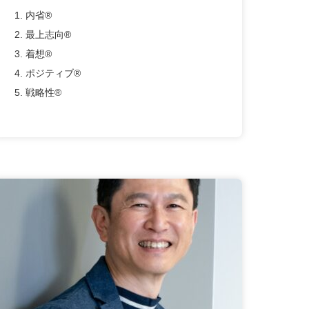
1. 内省®
2. 最上志向®
3. 着想®
4. ポジティブ®
5. 戦略性®