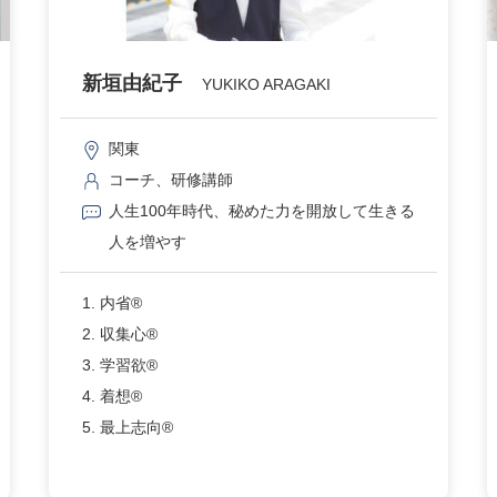
新垣由紀子
YUKIKO ARAGAKI
関東
コーチ、研修講師
人生100年時代、秘めた力を開放して生きる
人を増やす
1. 内省®
2. 収集心®
3. 学習欲®
4. 着想®
5. 最上志向®