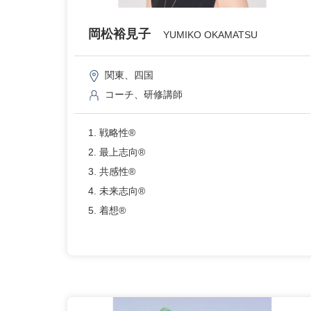
岡松裕見子
YUMIKO OKAMATSU
関東、四国
コーチ、研修講師
1. 戦略性®
2. 最上志向®
3. 共感性®
4. 未来志向®
5. 着想®