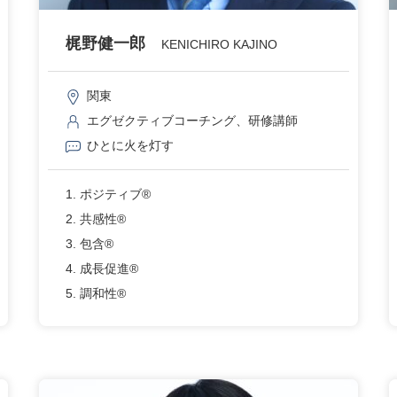
梶野健一郎
KENICHIRO KAJINO
関東
エグゼクティブコーチング、研修講師
ひとに火を灯す
1. ポジティブ®
2. 共感性®
3. 包含®
4. 成長促進®
5. 調和性®