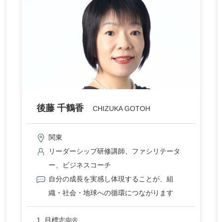
後藤 千鶴香
CHIZUKA GOTOH
関東
リーダーシップ研修講師、ファシリテータ
ー、ビジネスコーチ
自分の成長を実感し体現することが、組
織・社会・地球への循環につながります
1. 目標志向®