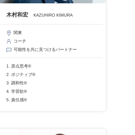
木村和宏
KAZUHIRO KIMURA
関東
コーチ
可能性を共に見つけるパートナー
1. 原点思考®
2. ポジティブ®
3. 調和性®
4. 学習欲®
5. 責任感®