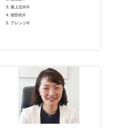
3. 最上志向®
4. 個別化®
5. アレンジ®