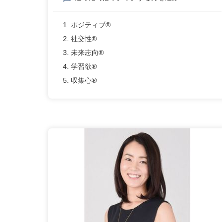
1. ポジティブ®
2. 社交性®
3. 未来志向®
4. 学習欲®
5. 収集心®