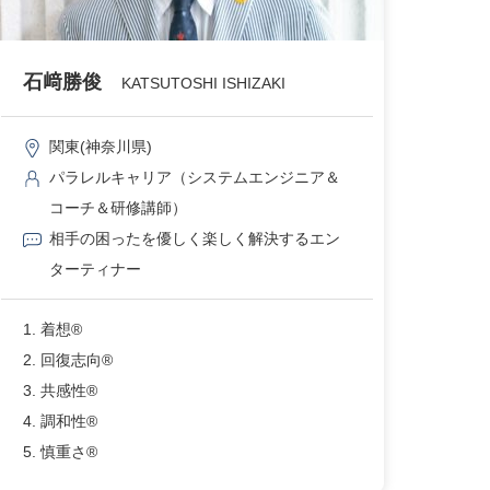
石﨑勝俊
KATSUTOSHI ISHIZAKI
関東(神奈川県)
パラレルキャリア（システムエンジニア＆
コーチ＆研修講師）
相手の困ったを優しく楽しく解決するエン
ターティナー
1. 着想®
2. 回復志向®
3. 共感性®
4. 調和性®
5. 慎重さ®